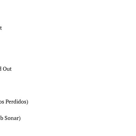
t
d Out
s Perdidos)
b Sonar)