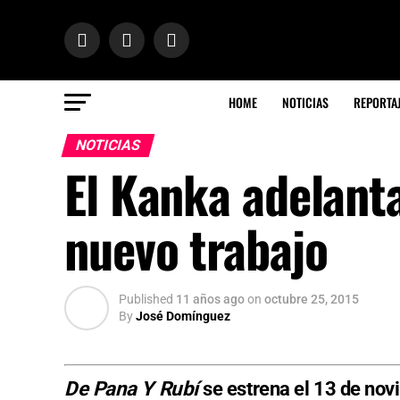
HOME
NOTICIAS
REPORTA
NOTICIAS
El Kanka adelanta
nuevo trabajo
Published
11 años ago
on
octubre 25, 2015
By
José Domínguez
De Pana Y Rubí
se estrena el 13 de no