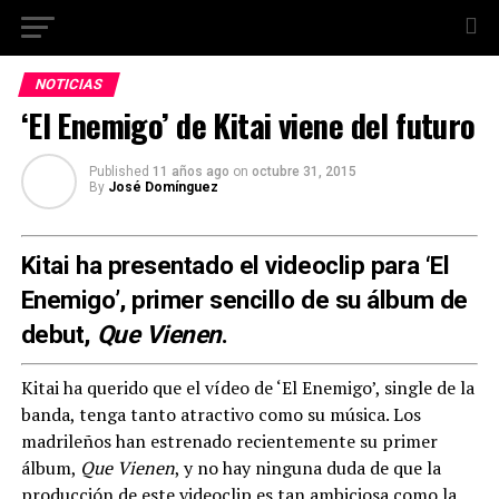
NOTICIAS
‘El Enemigo’ de Kitai viene del futuro
Published
11 años ago
on
octubre 31, 2015
By
José Domínguez
Kitai ha presentado el videoclip para ‘El
Enemigo’, primer sencillo de su álbum de
debut,
Que Vienen
.
Kitai ha querido que el vídeo de ‘El Enemigo’, single de la
banda, tenga tanto atractivo como su música. Los
madrileños han estrenado recientemente su primer
álbum,
Que Vienen
, y no hay ninguna duda de que la
producción de este videoclip es tan ambiciosa como la