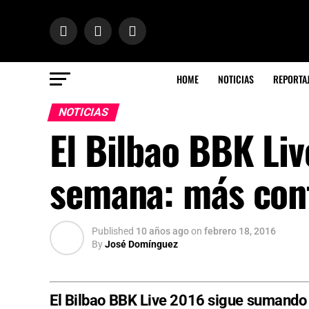
HOME
NOTICIAS
REPORTA
NOTICIAS
El Bilbao BBK Liv
semana: más conf
Published
10 años ago
on
febrero 18, 2016
By
José Domínguez
El Bilbao BBK Live 2016 sigue sumando