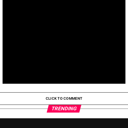
Fallece Jay Stein, creador de la gira de Universal Studios
Pepeto Preventa: ¿Por Qué Está Ganando Popularidad?
CLICK TO COMMENT
TRENDING