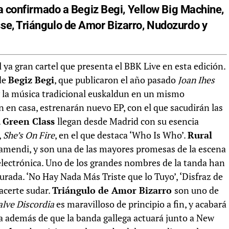
ha confirmado a Begiz Begi, Yellow Big Machine,
se, Triángulo de Amor Bizarro, Nudozurdo y
ya gran cartel que presenta el BBK Live en esta edición.
de
Begiz Begi
, que publicaron el año pasado
Joan Ihes
y la música tradicional euskaldun en un mismo
n en casa, estrenarán nuevo EP, con el que sacudirán las
.
Green Class
llegan desde Madrid con su esencia
,
She’s On Fire
, en el que destaca ‘Who Is Who’.
Rural
amendi, y son una de las mayores promesas de la escena
 electrónica. Uno de los grandes nombres de la tanda han
egurada. ‘No Hay Nada Más Triste que lo Tuyo’, ‘Disfraz de
hacerte sudar.
Triángulo de Amor Bizarro
son uno de
lve Discordia
es maravilloso de principio a fin, y acabará
cia además de que la banda gallega actuará junto a New