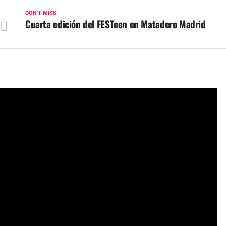
DON'T MISS
Cuarta edición del FESTeen en Matadero Madrid
¿Quién fue Udo Kier? Adiós al actor de culto a los 81