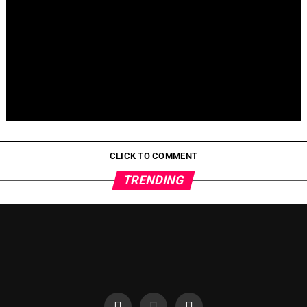
Pepeto Preventa: ¿Por Qué Está Ganando Popularidad?
CLICK TO COMMENT
TRENDING