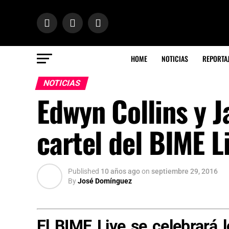
HOME
NOTICIAS
REPORTA
NOTICIAS
Edwyn Collins y J
cartel del BIME L
Published
10 años ago
on
septiembre 29, 2016
By
José Domínguez
El BIME Live se celebrará 