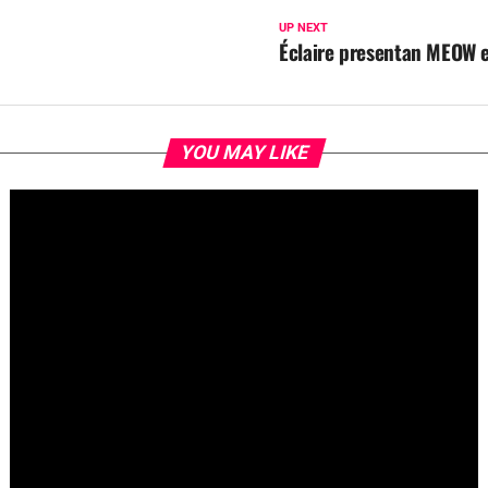
UP NEXT
Éclaire presentan MEOW e
YOU MAY LIKE
Fallece Jay Stein, creador de la gira de Universal Studios