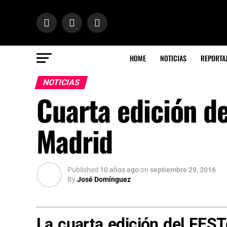
HOME
NOTICIAS
REPORTA
NOTICIAS
Cuarta edición d
Madrid
Published
10 años ago
on
septiembre 29, 2016
By
José Domínguez
La cuarta edición del FESTe