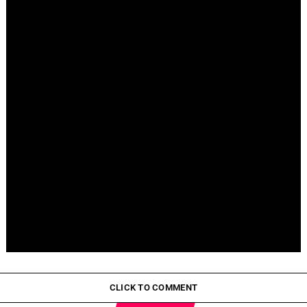
Fallece Jay Stein, creador de la gira de Universal Studios
Pepeto Preventa: ¿Por Qué Está Ganando Popularidad?
CLICK TO COMMENT