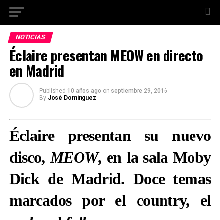
NOTICIAS
Éclaire presentan MEOW en directo
en Madrid
Published
10 años ago
on
septiembre 29, 2016
By
José Domínguez
Éclaire presentan su nuevo
disco,
MEOW
, en la sala Moby
Dick de Madrid. Doce temas
marcados por el country, el