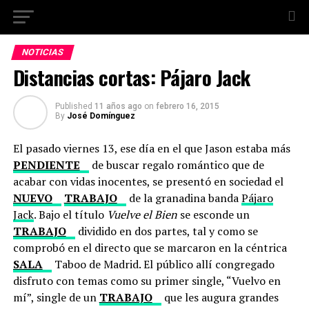
NOTICIAS
Distancias cortas: Pájaro Jack
Published
11 años ago
on
febrero 16, 2015
By
José Domínguez
El pasado viernes 13, ese día en el que Jason estaba más
PENDIENTE
de buscar regalo romántico que de
acabar con vidas inocentes, se presentó en sociedad el
NUEVO
TRABAJO
de la granadina banda
Pájaro
Jack
. Bajo el título
Vuelve el Bien
se esconde un
TRABAJO
dividido en dos partes, tal y como se
comprobó en el directo que se marcaron en la céntrica
SALA
Taboo de Madrid. El público allí congregado
disfruto con temas como su primer single, “Vuelvo en
mí”, single de un
TRABAJO
que les augura grandes