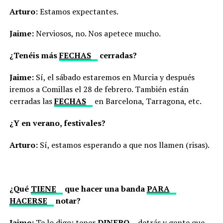
Arturo
: Estamos expectantes.
Jaime:
Nerviosos, no. Nos apetece mucho.
¿Tenéis más
FECHAS
cerradas?
Jaime:
Sí, el sábado estaremos en Murcia y después
iremos a Comillas el 28 de febrero. También están
cerradas las
FECHAS
en Barcelona, Tarragona, etc.
¿Y en verano, festivales?
Arturo:
Sí, estamos esperando a que nos llamen (risas).
¿Qué
TIENE
que hacer una banda
PARA
HACERSE
notar?
Jaime:
Te lo digo: tener
DINERO
detrás y gente que