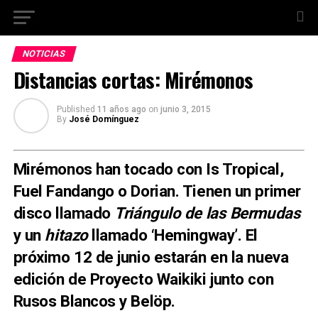
NOTICIAS
Distancias cortas: Mirémonos
Published
11 años ago
on
junio 3, 2015
By
José Domínguez
Mirémonos
han tocado con Is Tropical,
Fuel Fandango o Dorian. Tienen un primer
disco llamado
Triángulo de las Bermudas
y un
hitazo
llamado ‘Hemingway’. El
próximo 12 de junio estarán en la nueva
edición de Proyecto Waikiki junto con
Rusos Blancos y Belöp.