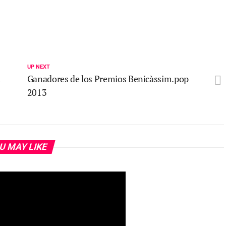
UP NEXT
n
Ganadores de los Premios Benicàssim.pop
2013
U MAY LIKE