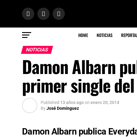
HOME
NOTICIAS
REPORTA
NOTICIAS
Damon Albarn pub
primer single del
Published
13 años ago
on
enero 20, 2014
By
José Domínguez
Damon Albarn publica Everyday