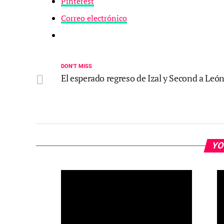
Pinterest
Correo electrónico
DON'T MISS
El esperado regreso de Izal y Second a Leó
YO