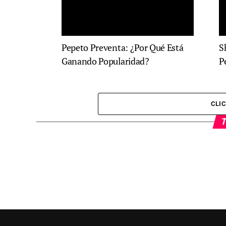
Pepeto Preventa: ¿Por Qué Está
S
Ganando Popularidad?
P
CLI
T