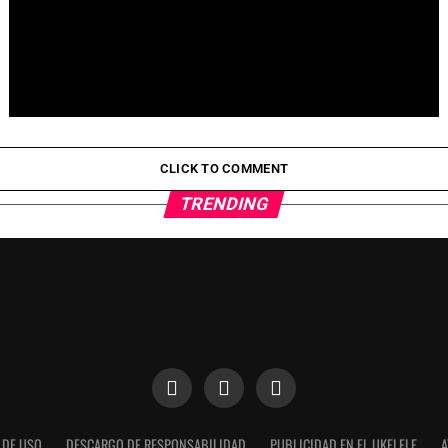
Pepeto Preventa: ¿Por Qué Está Ganando Popularidad?
CLICK TO COMMENT
TRENDING
 DE USO
DESCARGO DE RESPONSABILIDAD
PUBLICIDAD EN EL UKELELE
A