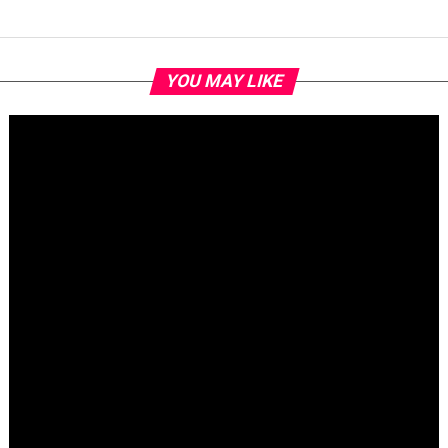
YOU MAY LIKE
Fallece Jay Stein, creador de la gira de Universal Studios