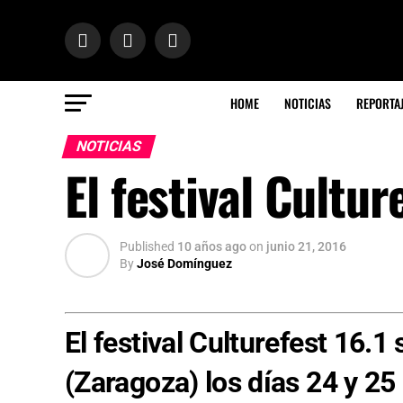
HOME
NOTICIAS
REPORTA
NOTICIAS
El festival Cultu
Published
10 años ago
on
junio 21, 2016
By
José Domínguez
El festival Culturefest 16.1
(Zaragoza) los días 24 y 25 