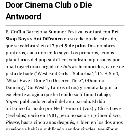
Door Cinema Club o Die
Antwoord
El Cruïlla Barcelona Summer Festival contará con
Pet
Shop Boys
y
Ani DiFranco
en su edición de este año,
que se celebrará en el
7 y el 9 de julio
. Dos nombres
punteros, cada uno en lo suyo. Los primeros, iconos
planetarios del pop sintético, vendrán impulsados por
una trayectoria cargada de
hits
archiconocidos, carne de
pista de baile (‘West End Girls’, ‘Suburbia’, ‘It’s A Sin0,
‘What Have I Done To Deserve This?’, 0Domino
Dancing’, ‘Go West’ y tantos otros) y rematada por la
excelente acogida que ha tenido su último trabajo,
Super
, publicado en abril del año pasado. El dúo
británico formado por Neil Tennant (voz) y Chris Lowe
(teclados) nació en 1981, pero no saco su primer disco,
Please
, hasta cinco años después, si bien en los dos años
previos ya habían publicado sendos singles. Ese álbum