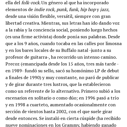
ella del
folk-rock
. Un género al que ha incorporado
elementos de
indie rock, punk, funk, hip hop
y
jazz
,
desde una visión flexible, versátil, siempre con gran
libertad creativa. Mientras, sus letras han ido dando voz
a la rabia y la conciencia social, poniendo luego hechos
(es una firme activista) donde ponía sus palabras. Desde
que a los 9 años, cuando tocaba en las calles por limosna
y en los bares locales de su Buffalo natal -junto a su
profesor de guitarra-, ha recorrido un intenso camino.
Precoz (emancipada desde los 15 años, tres más tarde -
en 1989- fundó su sello, sacó su homónimo LP de debut
a finales de 1990) y muy constante, no paró de publicar
y de girar durante tres lustros, que la establecieron
como un referente de lo alternativo. Primero subió a los
escenarios en solitario o como dúo; en 1996 pasó a trío
y en 1998 a cuarteto, aumentado ocasionalmente con
sección de vientos hasta 2002, con el que suele girar
desde entonces. Se instaló en cierta cúspide (ha recibido
nueve nominaciones en los Grammy, habiendo ganado