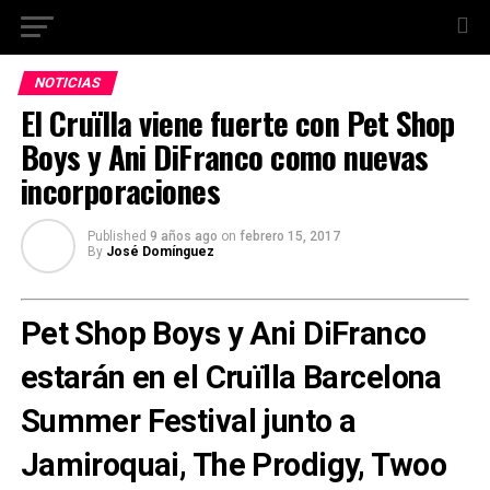
NOTICIAS
El Cruïlla viene fuerte con Pet Shop
Boys y Ani DiFranco como nuevas
incorporaciones
Published
9 años ago
on
febrero 15, 2017
By
José Domínguez
Pet Shop Boys y Ani DiFranco
estarán en el Cruïlla Barcelona
Summer Festival junto a
Jamiroquai, The Prodigy, Twoo