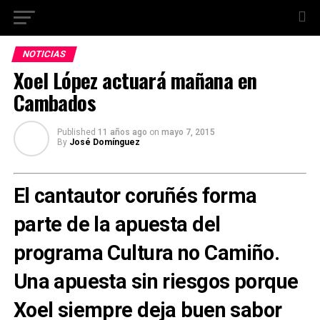
NOTICIAS
Xoel López actuará mañana en
Cambados
Published
11 años ago
on
mayo 7, 2015
By
José Domínguez
El cantautor coruñés forma
parte de la apuesta del
programa Cultura no Camiño.
Una apuesta sin riesgos porque
Xoel siempre deja buen sabor