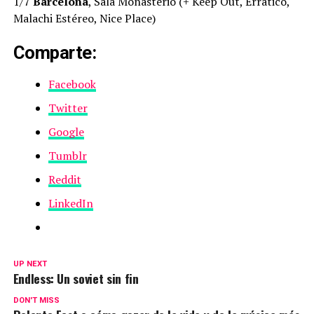
1/7
Barcelona
, Sala Monasterio (+ Keep Out, Errático,
Malachi Estéreo, Nice Place)
Comparte:
Facebook
Twitter
Google
Tumblr
Reddit
LinkedIn
UP NEXT
Endless: Un soviet sin fin
DON'T MISS