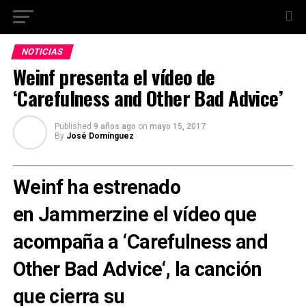
NOTICIAS
Weinf presenta el vídeo de
‘Carefulness and Other Bad Advice’
Published
9 años ago
on
mayo 15, 2017
By
José Domínguez
Weinf
ha estrenado
en Jammerzine el vídeo que
acompaña a ‘
Carefulness and
Other Bad Advice
‘, la canción
que cierra su