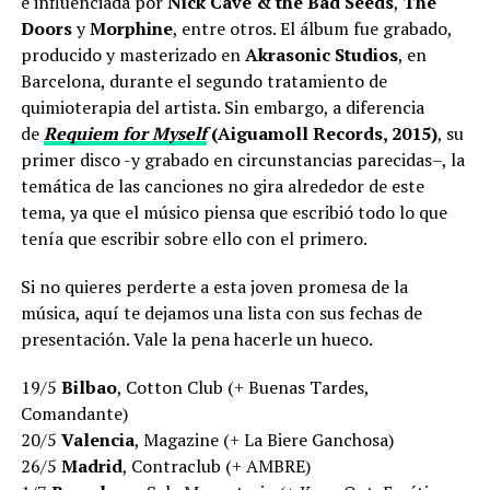
e influenciada por
Nick Cave & the Bad Seeds
,
The
Doors
y
Morphine
, entre otros. El álbum fue grabado,
producido y masterizado en
Akrasonic Studios
, en
Barcelona, durante el segundo tratamiento de
quimioterapia del artista. Sin embargo, a diferencia
de
Requiem for Myself
(Aiguamoll Records, 2015)
, su
primer disco -y grabado en circunstancias parecidas–, la
temática de las canciones no gira alrededor de este
tema, ya que el músico piensa que escribió todo lo que
tenía que escribir sobre ello con el primero.
Si no quieres perderte a esta joven promesa de la
música, aquí te dejamos una lista con sus fechas de
presentación. Vale la pena hacerle un hueco.
19/5
Bilbao
, Cotton Club (+ Buenas Tardes,
Comandante)
20/5
Valencia
, Magazine (+ La Biere Ganchosa)
26/5
Madrid
, Contraclub (+ AMBRE)