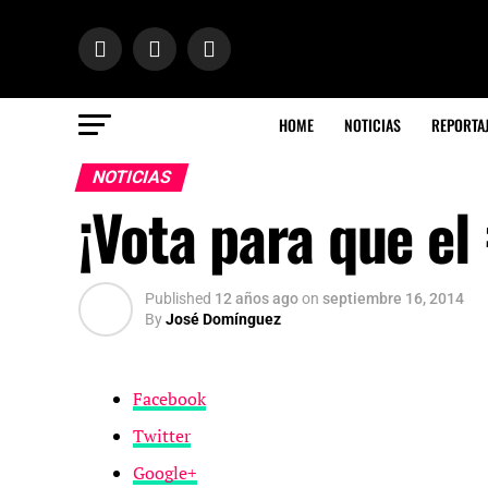
HOME
NOTICIAS
REPORTA
NOTICIAS
¡Vota para que el
Published
12 años ago
on
septiembre 16, 2014
By
José Domínguez
Facebook
Twitter
Google+