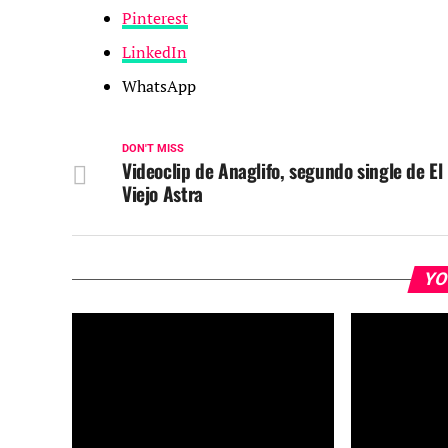
Pinterest
LinkedIn
WhatsApp
DON'T MISS
Videoclip de Anaglifo, segundo single de El
Viejo Astra
YO