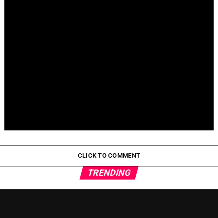
Fallece Jay Stein, creador de la gira de Universal Studios
Pepeto Preventa: ¿Por Qué Está Ganando Popularidad?
CLICK TO COMMENT
TRENDING