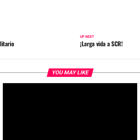
UP NEXT
itario
¡Larga vida a SCR!
YOU MAY LIKE