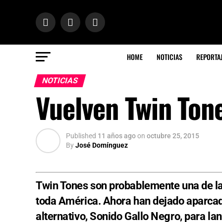
HOME
NOTICIAS
REPORTA
NOTICIAS
Vuelven Twin Tone
Published
11 años ago
on
octubre 25, 2015
By
José Domínguez
Twin Tones son probablemente una de la
toda América. Ahora han dejado aparca
alternativo, Sonido Gallo Negro, para lan