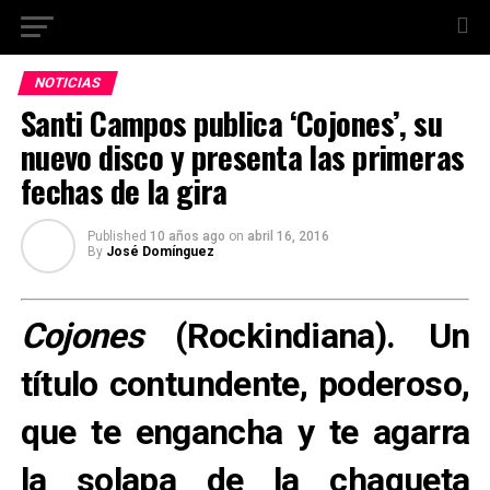
NOTICIAS
Santi Campos publica ‘Cojones’, su
nuevo disco y presenta las primeras
fechas de la gira
Published
10 años ago
on
abril 16, 2016
By
José Domínguez
Cojones
(Rockindiana). Un
título contundente, poderoso,
que te engancha y te agarra
la solapa de la chaqueta