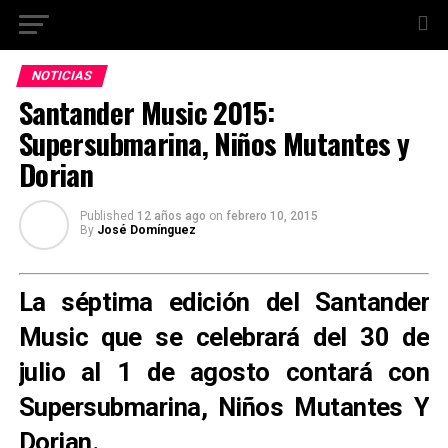
NOTICIAS
Santander Music 2015:
Supersubmarina, Niños Mutantes y
Dorian
Published
12 años ago
on
febrero 10, 2015
By
José Domínguez
La séptima edición del Santander
Music que se celebrará del 30 de
julio al 1 de agosto contará con
Supersubmarina
,
Niños Mutantes
Y
Dorian
.