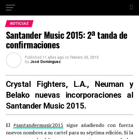
NOTICIAS
Santander Music 2015: 2ª tanda de
confirmaciones
Published
11 años ago
on
febrero 20, 2015
By
José Domínguez
Crystal Fighters
,
L.A.
,
Neuman
y
Belako
nuevas incorporaciones al
Santander Music 2015.
El
#santandermusic2015
sigue añadiendo con fuerza
nuevos nombres a su cartel para su séptima edición. Si la