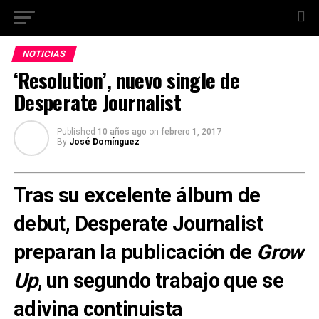
NOTICIAS
‘Resolution’, nuevo single de
Desperate Journalist
Published
10 años ago
on
febrero 1, 2017
By
José Domínguez
Tras su excelente álbum de
debut, Desperate Journalist
preparan la publicación de
Grow
Up
, un segundo trabajo que se
adivina continuista