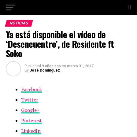
NOTICIAS
Ya está disponible el vídeo de
‘Desencuentro’, de Residente ft
Soko
Published
9 años ago
on
marzo 31, 2017
By
José Domínguez
Facebook
Twitter
Google+
Pinterest
LinkedIn