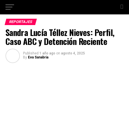
REPORTAJES
Sandra Lucía Téllez Nieves: Perfil,
Caso ABC y Detención Reciente
Published
1 año ago
on
agosto 4, 2025
By
Eva Sanabria