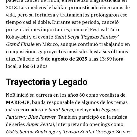
padecía cáncer de riñón, enfermedad diagnosticada en
2018. Los médicos le habían pronosticado cinco años de
vida, pero su fortaleza y tratamientos prolongaron ese
tiempo casi el doble. Durante este periodo, canceló
presentaciones importantes, como el Festival Taro
Kobayashi y el evento
Saint Seiya ‘Pegasus Fantasy’
Grand Finale
en México, aunque continuó trabajando en
composiciones y proyectos musicales hasta sus últimos
días. Falleció el
9 de agosto de 2025
a las 13:39 hora
local, a los 61 años.
Trayectoria y Legado
NoB inició su carrera en los años 80 como vocalista de
MAKE-UP
, banda responsable de algunos de los temas
más recordados de
Saint Seiya
, incluyendo
Pegasus
Fantasy
y
Blue Forever
. También participó en la música
de series
Super Sentai
, interpretando openings como
GoGo Sentai Boukenger
y
Tensou Sentai Goseiger
. Su voz