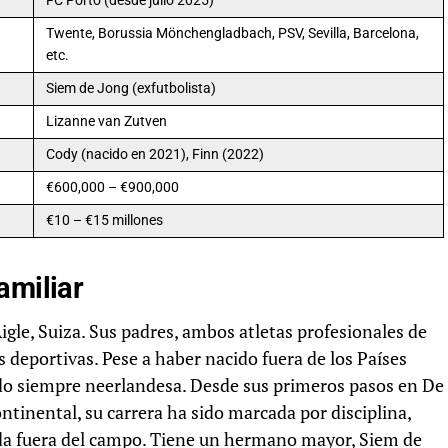
FC Porto (desde julio 2025)
Twente, Borussia Mönchengladbach, PSV, Sevilla, Barcelona,
etc.
Siem de Jong (exfutbolista)
Lizanne van Zutven
Cody (nacido en 2021), Finn (2022)
€600,000 – €900,000
€10 – €15 millones
amiliar
igle, Suiza. Sus padres, ambos atletas profesionales de
 deportivas. Pese a haber nacido fuera de los Países
sido siempre neerlandesa. Desde sus primeros pasos en De
tinental, su carrera ha sido marcada por disciplina,
ada fuera del campo. Tiene un hermano mayor, Siem de