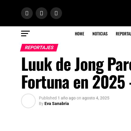
HOME
NOTICIAS
REPORTA
REPORTAJES
Luuk de Jong Par
Fortuna en 2025 
Published
1 año ago
on
agosto 4, 2025
By
Eva Sanabria