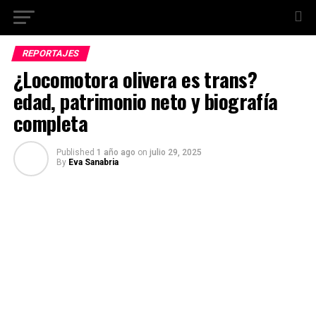
REPORTAJES
¿Locomotora olivera es trans?
edad, patrimonio neto y biografía
completa
Published
1 año ago
on
julio 29, 2025
By
Eva Sanabria