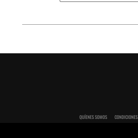
QUÍENES SOMOS
CONDICIONES
Utilizamos cookies para darte una mejor experiencia e
desactivarlas en los
AJUSTES.
.