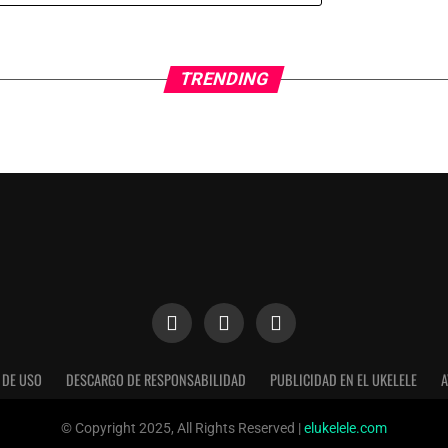
TRENDING
 DE USO
DESCARGO DE RESPONSABILIDAD
PUBLICIDAD EN EL UKELELE
A
n nuestra web. Puedes informarte sobre qué cookies estamos util
© Copyright 2025, All Rights Reserved |
elukelele.com