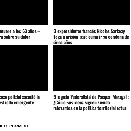
muere a los 63 años –
El expresidente francés Nicolas Sarkozy
ra sobre su dolor
llega a prisión para cumplir su condena de
cinco años
aso policial sacudió la
El legado ‘federalista’ de Pasqual Maragall:
estrella emergente
¿Cómo sus ideas siguen siendo
relevantes en la política territorial actual
de España?
CK TO COMMENT