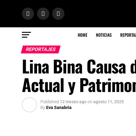
HOME
NOTICIAS
REPORTA
REPORTAJES
Lina Bina Causa 
Actual y Patrimo
Published
12 meses ago
on
agosto 11, 2025
By
Eva Sanabria