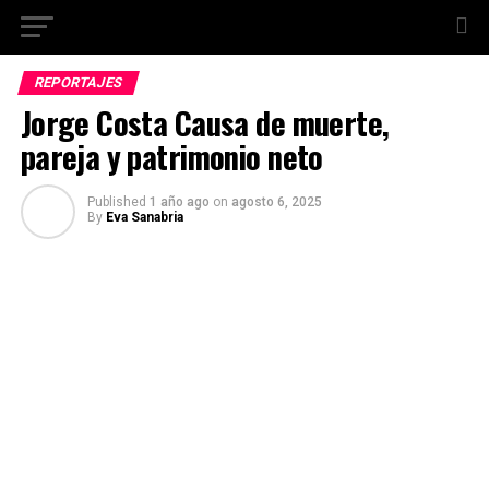
REPORTAJES
Jorge Costa Causa de muerte,
pareja y patrimonio neto
Published
1 año ago
on
agosto 6, 2025
By
Eva Sanabria