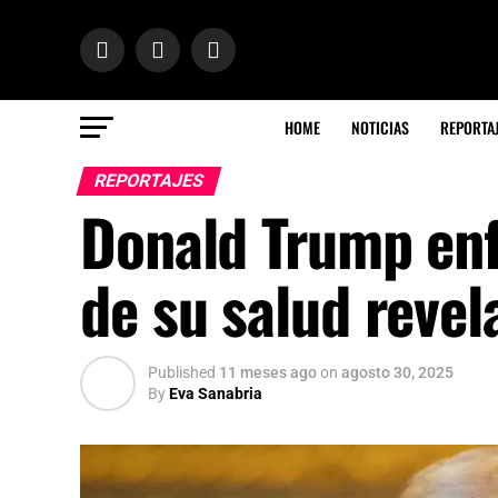
HOME
NOTICIAS
REPORTA
REPORTAJES
Donald Trump en
de su salud revel
Published
11 meses ago
on
agosto 30, 2025
By
Eva Sanabria