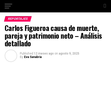
REPORTAJES
Carlos Figueroa causa de muerte,
pareja y patrimonio neto – Análisis
detallado
Published
12 meses ago
on
agosto 9, 2025
By
Eva Sanabria