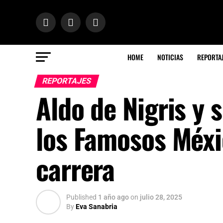
HOME
NOTICIAS
REPORTA
REPORTAJES
Aldo de Nigris y 
los Famosos Méxic
carrera
Published
1 año ago
on
julio 28, 2025
By
Eva Sanabria