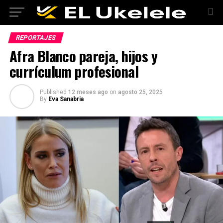
REPORTAJES
Afra Blanco pareja, hijos y
currículum profesional
Published
12 meses ago
on
agosto 25, 2025
By
Eva Sanabria