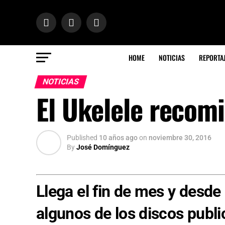
HOME
NOTICIAS
REPORTA
NOTICIAS
El Ukelele reco
Published
10 años ago
on
noviembre 30, 2016
By
José Domínguez
Llega el fin de mes y desde
algunos de los discos publi