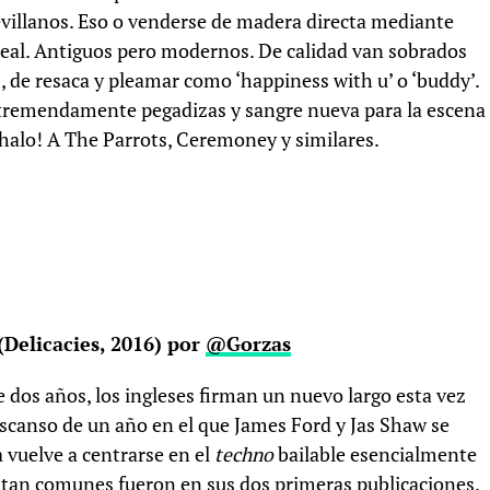
evillanos. Eso o venderse de madera directa mediante
real. Antiguos pero modernos. De calidad van sobrados
de resaca y pleamar como ‘happiness with u’ o ‘buddy’.
s tremendamente pegadizas y sangre nueva para la escena
ahalo! A The Parrots, Ceremoney y similares.
(Delicacies, 2016) por
@Gorzas
 dos años, los ingleses firman un nuevo largo esta vez
descanso de un año en el que James Ford y Jas Shaw se
a vuelve a centrarse en el
techno
bailable esencialmente
 tan comunes fueron en sus dos primeras publicaciones.