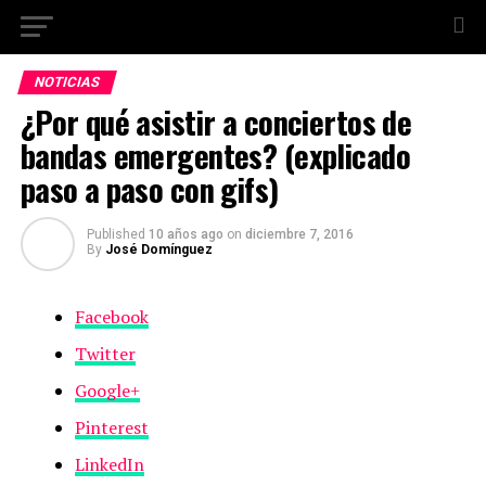
NOTICIAS
¿Por qué asistir a conciertos de
bandas emergentes? (explicado
paso a paso con gifs)
Published
10 años ago
on
diciembre 7, 2016
By
José Domínguez
Facebook
Twitter
Google+
Pinterest
LinkedIn