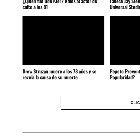
¿Quién fue Udo Kier? Adiós al actor de
Fallece Jay Stei
culto a los 81
Universal Studi
Drew Struzan muere a los 78 años y se
Pepeto Prevent
revela la causa de su muerte
Popularidad?
CLI