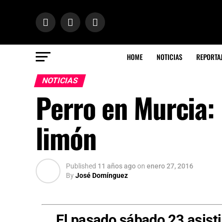
HOME
NOTICIAS
REPORTA
NOTICIAS
Perro en Murcia: 
limón
Published
11 años ago
on
enero 27, 2016
By
José Domínguez
El pasado sábado 23 asisti