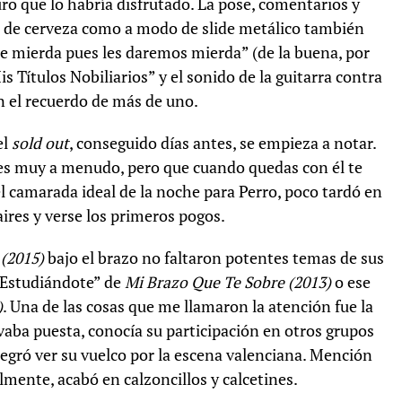
ro que lo habría disfrutado. La pose, comentarios y
ta de cerveza como a modo de slide metálico también
ere mierda pues les daremos mierda” (de la buena, por
is Títulos Nobiliarios” y el sonido de la guitarra contra
n el recuerdo de más de uno.
el
sold out
, conseguido días antes, se empieza a notar.
es muy a menudo, pero que cuando quedas con él te
l camarada ideal de la noche para Perro, poco tardó en
 aires y verse los primeros pogos.
 (2015)
bajo el brazo no faltaron potentes temas de sus
“Estudiándote” de
Mi Brazo Que Te Sobre (2013)
o ese
)
. Una de las cosas que me llamaron la atención fue la
vaba puesta, conocía su participación en otros grupos
legró ver su vuelco por la escena valenciana. Mención
ralmente, acabó en calzoncillos y calcetines.