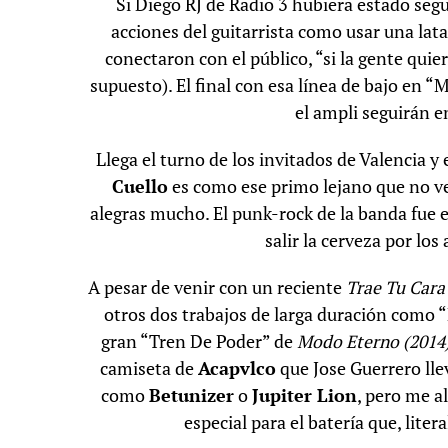
Si Diego RJ de Radio 3 hubiera estado segu
acciones del guitarrista como usar una la
conectaron con el público, “si la gente qui
supuesto). El final con esa línea de bajo en “M
el ampli seguirán e
Llega el turno de los invitados de Valencia y 
Cuello
es como ese primo lejano que no v
alegras mucho. El punk-rock de la banda fue e
salir la cerveza por los
A pesar de venir con un reciente
Trae Tu Cara
otros dos trabajos de larga duración como 
gran “Tren De Poder” de
Modo Eterno (2014
camiseta de
Acapvlco
que Jose Guerrero lle
como
Betunizer
o
Jupiter Lion
, pero me a
especial para el batería que, lite