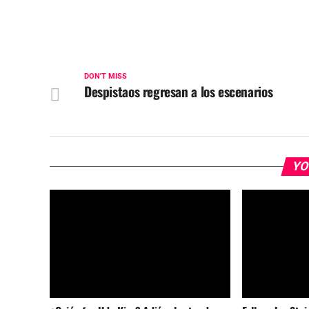
DON'T MISS
Despistaos regresan a los escenarios
YO