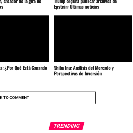
n, creador de la gira de
Trump ordena publicar archivos de
os
Epstein: Últimas noticias
a: ¿Por Qué Está Ganando
Shiba Inu: Análisis del Mercado y
Perspectivas de Inversión
CK TO COMMENT
TRENDING