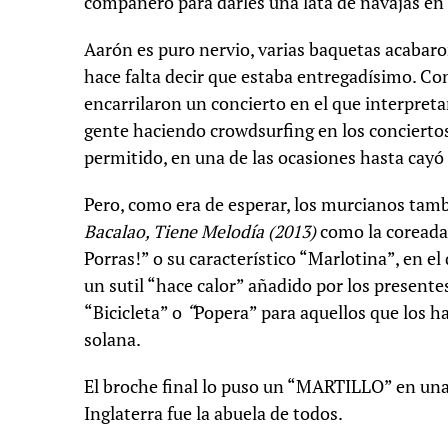
compañero para darles una lata de navajas en
Aarón es puro nervio, varias baquetas acabaro
hace falta decir que estaba entregadísimo. Co
encarrilaron un concierto en el que interpretar
gente haciendo crowdsurfing en los concierto
permitido, en una de las ocasiones hasta cayó u
Pero, como era de esperar, los murcianos tam
Bacalao, Tiene Melodía (2013)
como la coreada 
Porras!” o su característico “Marlotina”, en e
un sutil “hace calor” añadido por los presente
“Bicicleta” o
“
Popera” para aquellos que los ha
solana.
El broche final lo puso un “MARTILLO” en una 
Inglaterra fue la abuela de todos.