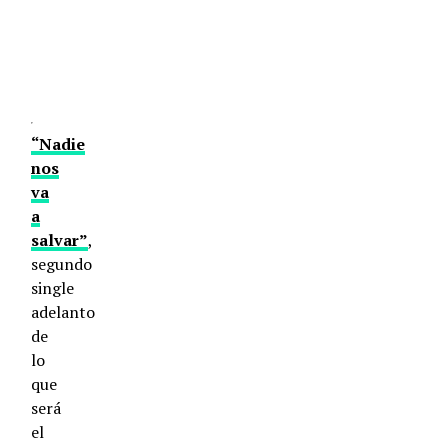
“Nadie
nos
va
a
salvar”
,
segundo
single
adelanto
de
lo
que
será
el