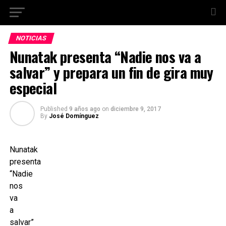
NOTICIAS
Nunatak presenta “Nadie nos va a
salvar” y prepara un fin de gira muy
especial
Published
9 años ago
on
diciembre 9, 2017
By
José Domínguez
Nunatak
presenta
“Nadie
nos
va
a
salvar”