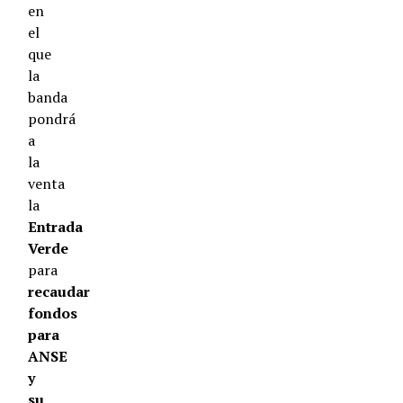
en
el
que
la
banda
pondrá
a
la
venta
la
Entrada
Verde
para
recaudar
fondos
para
ANSE
y
su