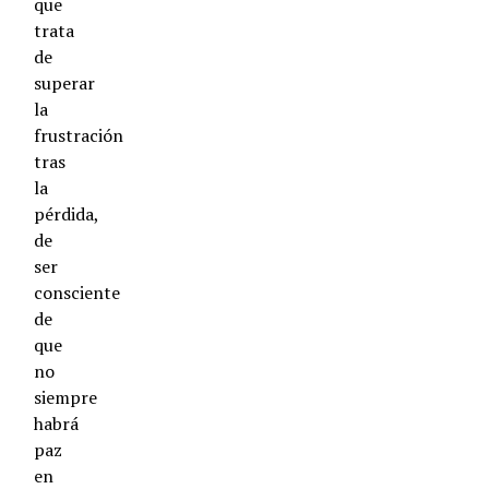
que
trata
de
superar
la
frustración
tras
la
pérdida,
de
ser
consciente
de
que
no
siempre
habrá
paz
en