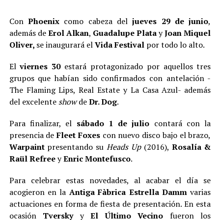
Con
Phoenix
como cabeza del
jueves 29 de junio
,
además de
Erol Alkan
,
Guadalupe Plata
y
Joan Miquel
Oliver,
se inaugurará el
Vida Festival
por todo lo alto.
El
viernes 30
estará protagonizado por aquellos tres
grupos que habían sido confirmados con antelación -
The Flaming Lips, Real Estate y La Casa Azul- además
del excelente
show
de
Dr. Dog
.
Para finalizar, el
sábado 1 de julio
contará con la
presencia de
Fleet Foxes
con nuevo disco bajo el brazo,
Warpaint
presentando su
Heads Up
(2016),
Rosalía &
Raül Refree
y
Enric Montefusco
.
Para celebrar estas novedades, al acabar el día se
acogieron en la
Antiga Fàbrica Estrella Damm
varias
actuaciones en forma de fiesta de presentación. En esta
ocasión
Tversky
y
El Último Vecino
fueron los