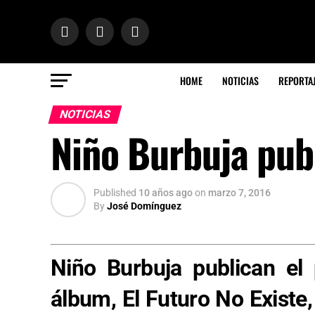
HOME
NOTICIAS
REPORTA
NOTICIAS
Niño Burbuja publ
Published
10 años ago
on
marzo 7, 2016
By
José Domínguez
Niño Burbuja publican el
álbum, El Futuro No Existe,