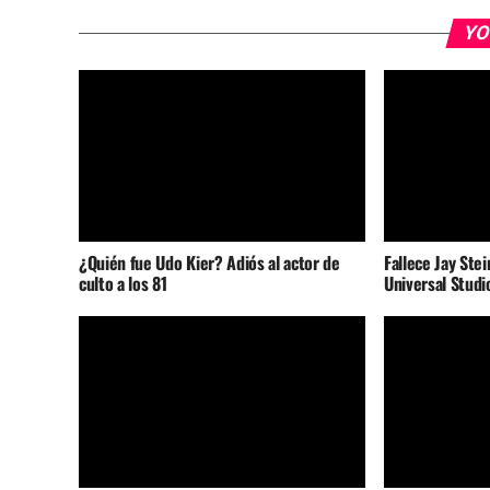
YO
¿Quién fue Udo Kier? Adiós al actor de
Fallece Jay Stei
culto a los 81
Universal Studi