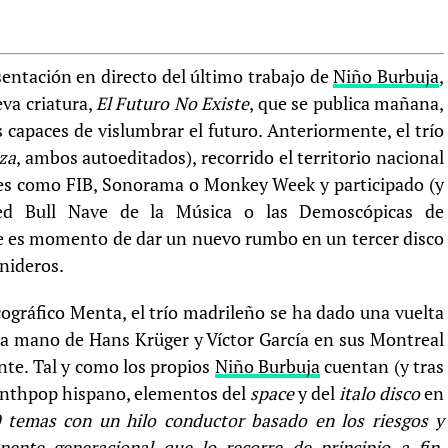
entación en directo del último trabajo de
Niño Burbuja
,
va criatura,
El Futuro No Existe
, que se publica mañana,
 capaces de vislumbrar el futuro. Anteriormente, el trío
za
, ambos autoeditados), recorrido el territorio nacional
ales como FIB, Sonorama o Monkey Week y participado (y
ed Bull Nave de la Música o las Demoscópicas de
e es momento de dar un nuevo rumbo en un tercer disco
nideros.
scográfico Menta, el trío madrileño se ha dado una vuelta
 la mano de Hans Krüger y Víctor García en sus Montreal
nte. Tal y como los propios
Niño Burbuja
cuentan (y tras
 synthpop hispano, elementos del
space
y del
italo disco
en
 temas con un hilo conductor basado en los riesgos y
nte generacional que lo recorre de principio a fin,