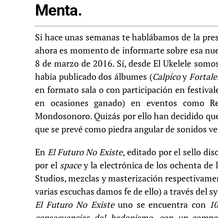
Menta.
Si hace unas semanas te hablábamos de la pres
ahora es momento de informarte sobre esa nue
8 de marzo de 2016. Sí, desde El Ukelele somos
había publicado dos álbumes (
Calpico
y
Fortale
en formato sala o con participación en festiv
en ocasiones ganado) en eventos como R
Mondosonoro. Quizás por ello han decidido qu
que se prevé como piedra angular de sonidos ve
En
El Futuro No Existe
, editado por el sello di
por el
space
y la electrónica de los ochenta de
Studios, mezclas y masterización respectivame
varias escuchas damos fe de ello) a través del
El Futuro No Existe
uno se encuentra con
10
consecuencias del hedonismo, con un compone