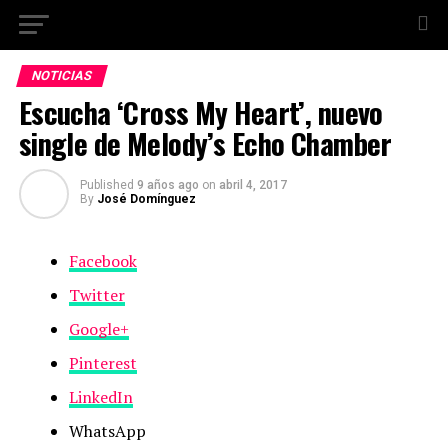
NOTICIAS
Escucha ‘Cross My Heart’, nuevo
single de Melody’s Echo Chamber
Published
9 años ago
on
abril 4, 2017
By
José Domínguez
Facebook
Twitter
Google+
Pinterest
LinkedIn
WhatsApp