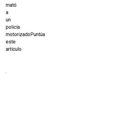
mató
a
un
policía
motorizadoPuntúa
este
artículo
El
mató
a
un
policía