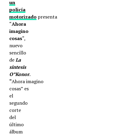
un
policía
motorizado
presenta
“
Ahora
imagino
cosas
“,
nuevo
sencillo
de
La
síntesis
O”Konor
.
“
Ahora
imagino
cosas”
es
el
segundo
corte
del
último
álbum