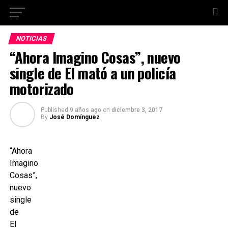
NOTICIAS
“Ahora Imagino Cosas”, nuevo
single de El mató a un policía
motorizado
Published
9 años ago
on
diciembre 3, 2017
By
José Domínguez
“Ahora
Imagino
Cosas”,
nuevo
single
de
El