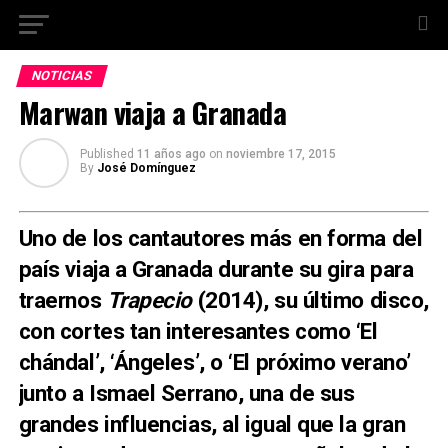
NOTICIAS
Marwan viaja a Granada
Published
11 años ago
on
noviembre 17, 2015
By
José Domínguez
Uno de los cantautores más en forma del
país viaja a Granada durante su gira para
traernos
Trapecio
(2014), su último disco,
con cortes tan interesantes como ‘El
chándal’, ‘Ángeles’, o ‘El próximo verano’
junto a Ismael Serrano, una de sus
grandes influencias, al igual que la gran