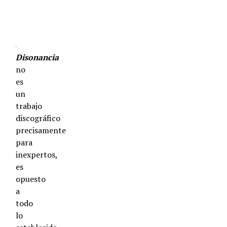
Disonancia
no
es
un
trabajo
discográfico
precisamente
para
inexpertos,
es
opuesto
a
todo
lo