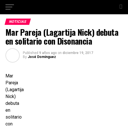
NOTICIAS
Mar Pareja (Lagartija Nick) debuta
en solitario con Disonancia
Published
9 años ago
on
diciembre 19, 2017
By
José Domínguez
Mar
Pareja
(Lagartija
Nick)
debuta
en
solitario
con