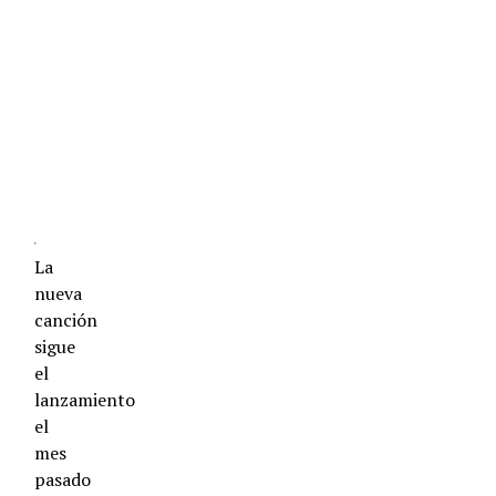
desde
ayer.
La
nueva
canción
sigue
el
lanzamiento
el
mes
pasado