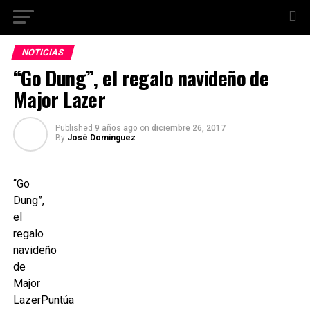
NOTICIAS
“Go Dung”, el regalo navideño de
Major Lazer
Published
9 años ago
on
diciembre 26, 2017
By
José Domínguez
“Go
Dung”,
el
regalo
navideño
de
Major
LazerPuntúa