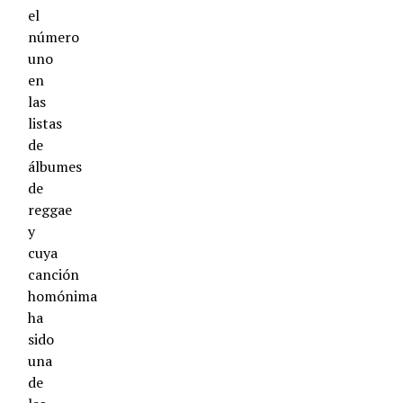
el
número
uno
en
las
listas
de
álbumes
de
reggae
y
cuya
canción
homónima
ha
sido
una
de