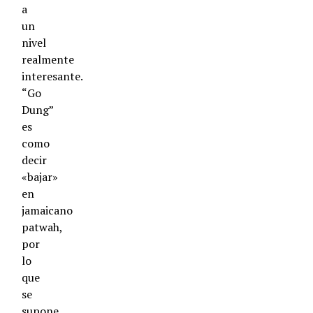
a
un
nivel
realmente
interesante.
“Go
Dung”
es
como
decir
«bajar»
en
jamaicano
patwah,
por
lo
que
se
supone