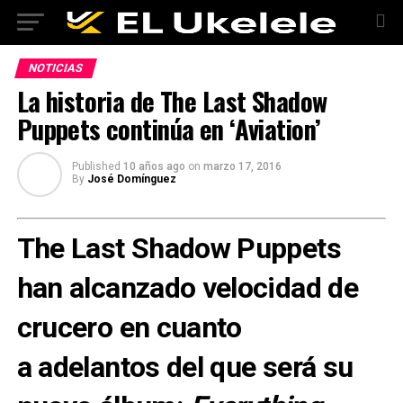
NOTICIAS
La historia de The Last Shadow
Puppets continúa en ‘Aviation’
Published
10 años ago
on
marzo 17, 2016
By
José Domínguez
The Last Shadow Puppets
han alcanzado velocidad de
crucero en cuanto
a adelantos del que será su