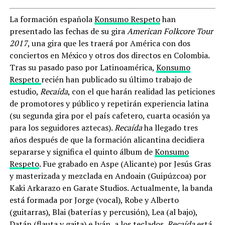
La formación española
Konsumo Respeto
han
presentado las fechas de su gira
American Folkcore Tour
2017
, una gira que les traerá por América con dos
conciertos en México y otros dos directos en Colombia.
Tras su pasado paso por Latinoamérica,
Konsumo
Respeto
recién han publicado su último trabajo de
estudio,
Recaída
, con el que harán realidad las peticiones
de promotores y público y repetirán experiencia latina
(su segunda gira por el país cafetero, cuarta ocasión ya
para los seguidores aztecas).
Recaída
ha llegado tres
años después de que la formación alicantina decidiera
separarse y significa el quinto álbum de
Konsumo
Respeto
. Fue grabado en Aspe (Alicante) por Jesús Gras
y masterizada y mezclada en Andoain (Guipúzcoa) por
Kaki Arkarazo en Garate Studios. Actualmente, la banda
está formada por Jorge (vocal), Robe y Alberto
(guitarras), Blai (baterías y percusión), Lea (al bajo),
Datán (flauta y gaita) e Iván, a los teclados.
Recaída
está