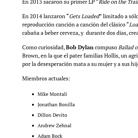
En 2013 sacaron su primer LP “
Ride on the Trai
En 2014 lanzaron “
Gets Loaded
” limitado a sól
reproducción canción a canción del clásico “
Loa
cabaña a beber cerveza, y durante dos días, cre
Como curiosidad,
Bob Dylan
compuso
Ballad o
Brown, en la que el pater familias Hollis, un ag
por la desesperación mata a su mujer y a sus hij
Miembros actuales:
Mike Montali
Jonathan Bonilla
Dillon Devito
Andrew Zehnal
Adam Bock