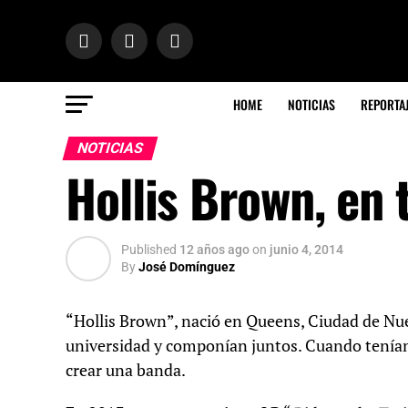
HOME
NOTICIAS
REPORTA
NOTICIAS
Hollis Brown, en 
Published
12 años ago
on
junio 4, 2014
By
José Domínguez
“Hollis Brown”, nació en Queens, Ciudad de Nu
universidad y componían juntos. Cuando tenían 
crear una banda.