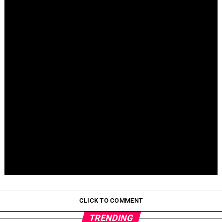
Fallece Jay Stein, creador de la gira de Universal Studios
Pepeto Preventa: ¿Por Qué Está Ganando Popularidad?
CLICK TO COMMENT
TRENDING