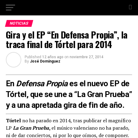
NOTICIAS
Gira y el EP “En Defensa Propia”, la
traca final de Tórtel para 2014
Published
12 años ago
on
noviembre 27, 2014
By
José Domínguez
En
Defensa Propia
es el nuevo EP de
Tórtel, que se une a “La Gran Prueba”
y a una apretada gira de fin de año.
Tórtel
no ha parado en 2014, tras publicar el magnífico
LP
La Gran Prueba
,
el músico valenciano no ha parado,
ni de dar conciertos, ni por lo que oímos, de componer.