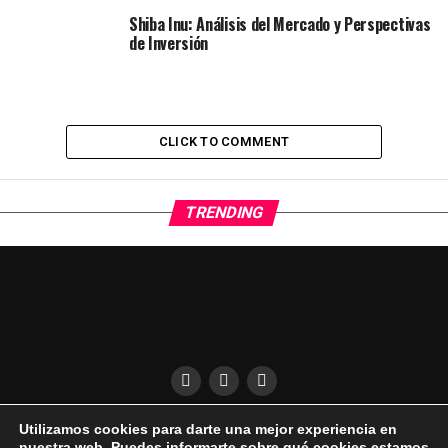
Shiba Inu: Análisis del Mercado y Perspectivas
de Inversión
CLICK TO COMMENT
TRENDING
Utilizamos cookies para darte una mejor experiencia en
QUÍENES SOMOS
CONDICIONES DE USO
DESCARGO DE RESPONSABILIDAD
nuestra web. Puedes informarte sobre qué cookies estamos