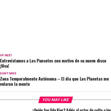
UP NEXT
Entrevistamos a Los Punsetes con motivo de su nuevo disco
¡Viva!
DON'T MISS
Zona Temporalmente Autónoma – El día que Los Planetas me
volaron la mente
YOU MAY LIKE
¿Quién fue Udo Kier? Adiós al actor de culto a los