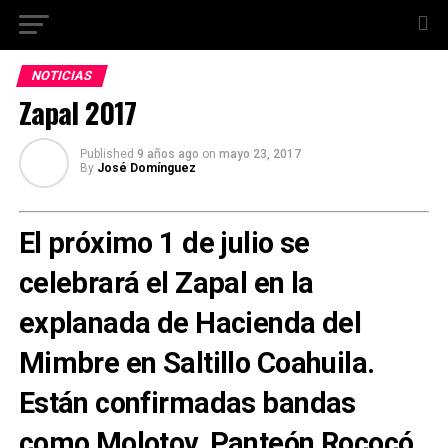
NOTICIAS
Zapal 2017
Published
9 años ago
on
mayo 23, 2017
By
José Domínguez
El próximo 1 de julio se
celebrará el Zapal en la
explanada de Hacienda del
Mimbre en Saltillo Coahuila.
Están confirmadas bandas
como Molotov, Panteón Rococó,