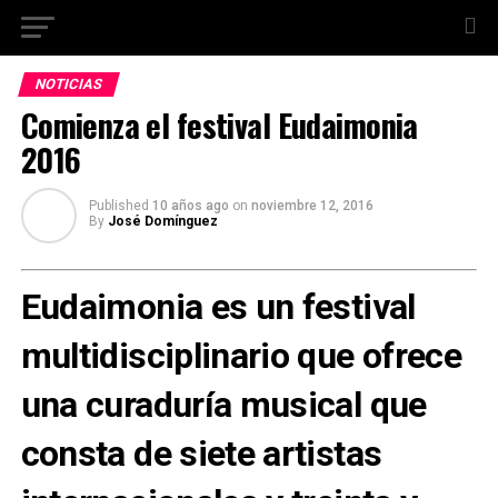
NOTICIAS
Comienza el festival Eudaimonia
2016
Published
10 años ago
on
noviembre 12, 2016
By
José Domínguez
Eudaimonia es un festival
multidisciplinario que ofrece
una curaduría musical que
consta de siete artistas