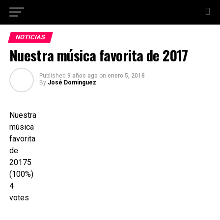
NOTICIAS
Nuestra música favorita de 2017
Published
9 años ago
on
enero 5, 2018
By
José Domínguez
Nuestra
música
favorita
de
2017
5
(100%)
4
votes