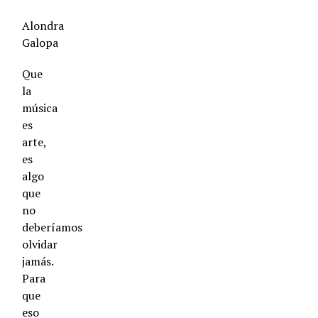
Alondra
Galopa
Que
la
música
es
arte,
es
algo
que
no
deberíamos
olvidar
jamás.
Para
que
eso