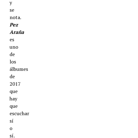
y
se
nota.
Pez
Araña
es
uno
de
los
álbumes
de
2017
que
hay
que
escuchar
sí
o
sí.