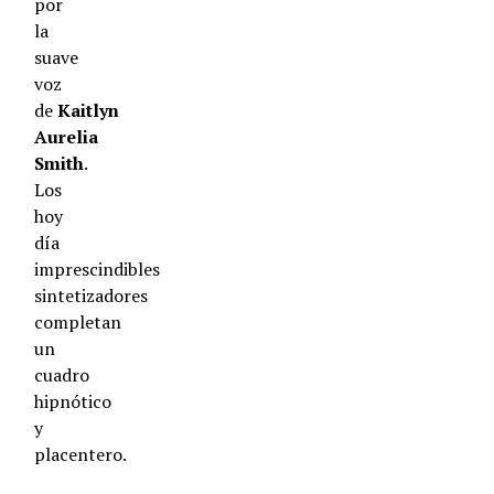
por
la
suave
voz
de
Kaitlyn
Aurelia
Smith
.
Los
hoy
día
imprescindibles
sintetizadores
completan
un
cuadro
Utilizamos cookies para darte una mejor experiencia en
nuestra web. Puedes informarte sobre qué cookies estamos
hipnótico
utilizando o desactivarlas en los
AJUSTES.
.
y
placentero.
Cerrar el banner de cookies RGPD
Accept
Reject