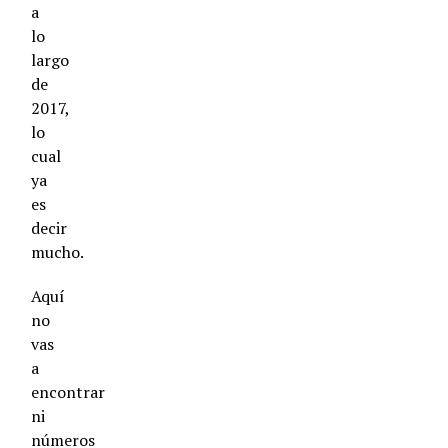
a
lo
largo
de
2017,
lo
cual
ya
es
decir
mucho.
Aquí
no
vas
a
encontrar
ni
números