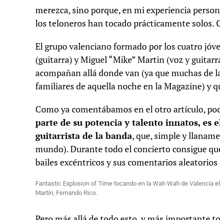
merezca, sino porque, en mi experiencia personal
los teloneros han tocado prácticamente solos. 
El grupo valenciano formado por los cuatro jóve
(guitarra) y Miguel “Mike” Martin (voz y guitar
acompañan allá donde van (ya que muchas de las
familiares de aquella noche en la Magazine) y q
Como ya comentábamos en el otro artículo, pod
parte de su potencia y talento innatos, es 
guitarrista de la banda
, que, simple y llanam
mundo). Durante todo el concierto consigue que 
bailes excéntricos y sus comentarios aleatorios
Fantastic Explosion of Time tocando en la Wah Wah de Valencia el 
Martín, Fernando Rico.
Pero más allá de todo esto, y más importante to