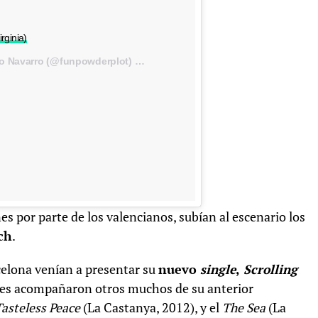
rginia)
Una publicación compartida de Carles Delgado Navarro (@funpowderplot) el
26 de Feb de 2017 a la(s) 8:33 PST
s por parte de los valencianos, subían al escenario los
ch
.
celona venían a presentar su
nuevo
single
,
Scrolling
 les acompañaron otros muchos de su anterior
Tasteless Peace
(La Castanya, 2012), y el
The Sea
(La