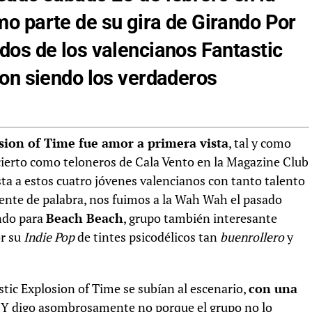
o parte de su gira de Girando Por
dos de los valencianos Fantastic
ron siendo los verdaderos
sion of Time fue amor a primera vista
, tal y como
ncierto como teloneros de Cala Vento en la Magazine Club
ta a estos cuatro jóvenes valencianos con tanto talento
gente de palabra, nos fuimos a la Wah Wah el pasado
endo para
Beach Beach
, grupo también interesante
or su
Indie Pop
de tintes psicodélicos tan
buenrollero
y
tic Explosion of Time se subían al escenario,
con una
. Y digo asombrosamente no porque el grupo no lo