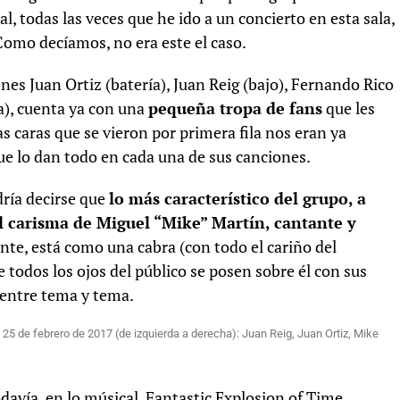
, todas las veces que he ido a un concierto en esta sala,
Como decíamos, no era este el caso.
nes Juan Ortiz (batería), Juan Reig (bajo), Fernando Rico
ra), cuenta ya con una
pequeña tropa de fans
que les
 caras que se vieron por primera fila nos eran ya
ue lo dan todo en cada una de sus canciones.
ría decirse que
lo más característico del grupo, a
el carisma de Miguel “Mike” Martín, cantante y
ente, está como una cabra (con todo el cariño del
todos los ojos del público se posen sobre él con sus
 entre tema y tema.
25 de febrero de 2017 (de izquierda a derecha): Juan Reig, Juan Ortiz, Mike
davía, en lo músical, Fantastic Explosion of Time