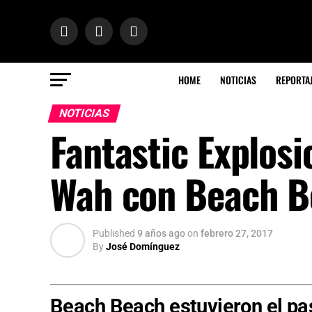
HOME
NOTICIAS
REPORTA
NOTICIAS
Fantastic Explos
Wah con Beach B
Published
9 años ago
on
febrero 27, 2017
By
José Domínguez
Beach Beach estuvieron el pa