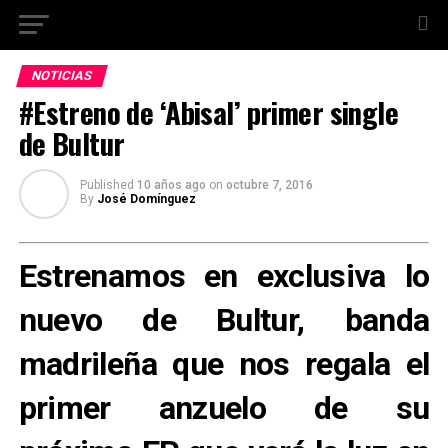
NOTICIAS
#Estreno de ‘Abisal’ primer single
de Bultur
Published
10 años ago
on
octubre 7, 2016
By
José Domínguez
Estrenamos en exclusiva lo
nuevo de
Bultur
, banda
madrileña que nos regala el
primer anzuelo de su